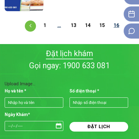
1
…
13
14
15
16
Đặt lịch khám
Gọi ngay: 1900 633 081
Upload Image...
Họ và tên *
Số điện thoại *
Ngày Khám*