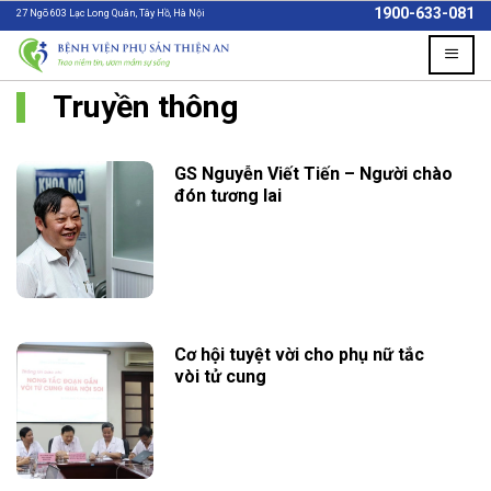
Skip
1900-633-081
27 Ngõ 603 Lạc Long Quân, Tây Hồ, Hà Nội
to
content
Truyền thông
GS Nguyễn Viết Tiến – Người chào
đón tương lai
Cơ hội tuyệt vời cho phụ nữ tắc
vòi tử cung