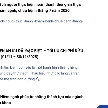
ch người thực hiện hoàn thành thời gian thực
hám bệnh, chữa bệnh tháng 7 năm 2026
ch-nguoi-thuc -hanh -kham-benh-chua-benh-thang-
IỆN AN ƯU ĐÃI ĐẶC BIỆT – TỐI ƯU CHI PHÍ ĐIỀU
 (01/11 – 30/11/2025)
nh tìm kiếm con yêu là một hành trình thiêng liêng
ng đầy thử thách. Thấu hiểu những lo lắng và trăn
ba mẹ trên con đường ấy, ...
 Niềm hạnh phúc từ những thành tựu của ngành
ụ khoa