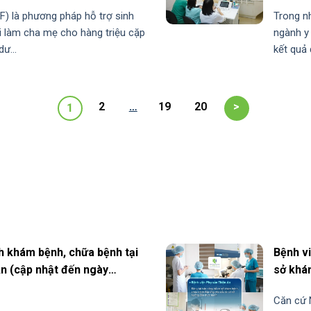
F) là phương pháp hỗ trợ sinh
Trong n
i làm cha mẹ cho hàng triệu cặp
ngành y 
ư...
kết quả 
2
…
19
20
>
1
h khám bệnh, chữa bệnh tại
Bệnh vi
n (cập nhật đến ngày
sở khá
hướng 
Căn cứ 