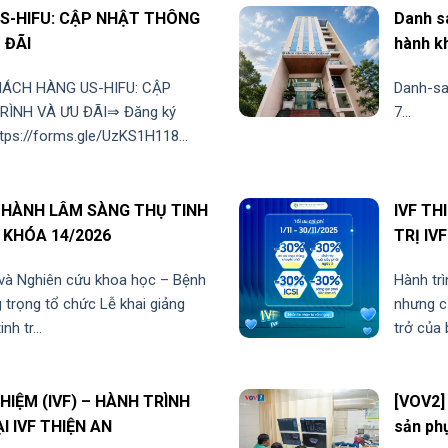
S-HIFU: CẬP NHẬT THÔNG
Danh sá
 ĐÃI
hành k
HÁCH HÀNG US-HIFU: CẬP
Danh-sa
ÌNH VÀ ƯU ĐÃI⇒ Đăng ký
7...
ttps://forms.gle/UzKS1H118...
C HÀNH LÂM SÀNG THỤ TINH
IVF TH
 KHÓA 14/2026
TRỊ IVF
 và Nghiên cứu khoa học – Bệnh
Hành trì
 trọng tổ chức Lễ khai giảng
nhưng cũ
h tr...
trở của 
IỆM (IVF) – HÀNH TRÌNH
[VOV2]
 IVF THIỆN AN
sản ph