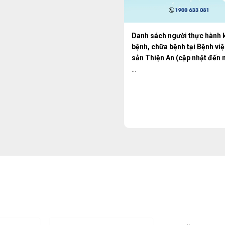
Danh sách người thực hành
bệnh, chữa bệnh tại Bệnh vi
sản Thiện An (cập nhật đến 
18/11/2024)
...
ụ Sản Thiện An |
Gọi ngay: 1900 633 081
Ngày Khám*