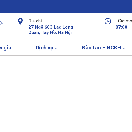
Địa chỉ
Giờ mở
27 Ngõ 603 Lạc Long
07:00 -
Quân, Tây Hồ, Hà Nội
n gia
Dịch vụ
Đào tạo – NCKH