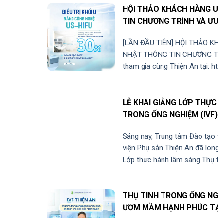
HỘI THẢO KHÁCH HÀNG U
TIN CHƯƠNG TRÌNH VÀ ƯU
[LẦN ĐẦU TIÊN] HỘI THẢO K
NHẬT THÔNG TIN CHƯƠNG TR
tham gia cùng Thiện An tại: h
LỄ KHAI GIẢNG LỚP THỰ
TRONG ỐNG NGHIỆM (IVF)
Sáng nay, Trung tâm Đào tạo
viện Phụ sản Thiện An đã long
Lớp thực hành lâm sàng Thụ tin
THỤ TINH TRONG ỐNG NGH
ƯƠM MẦM HẠNH PHÚC TẠI