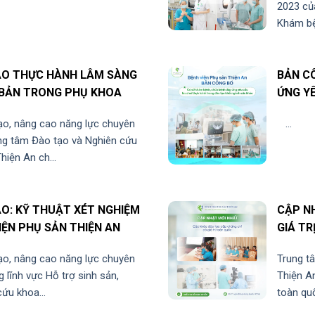
2023 của
Khám bệ
ẠO THỰC HÀNH LÂM SÀNG
BẢN C
 BẢN TRONG PHỤ KHOA
ỨNG Y
TẠO K
o, nâng cao năng lực chuyên
...
ng tâm Đào tạo và Nghiên cứu
iện An ch...
ẠO: KỸ THUẬT XÉT NGHIỆM
CẬP N
VIỆN PHỤ SẢN THIỆN AN
GIÁ T
o, nâng cao năng lực chuyên
Trung t
 lĩnh vực Hỗ trợ sinh sản,
Thiện An
ứu khoa...
toàn quố