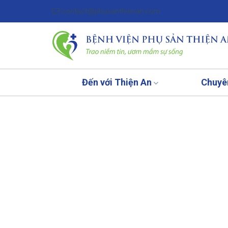
Skip
contact@phusanthienan.com
to
content
Đến với Thiện An
Chuyê