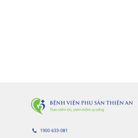
Đăng ký khóa học
tại Bệnh Việ
Họ và tên *
Số điện thoại *
1900-633-081