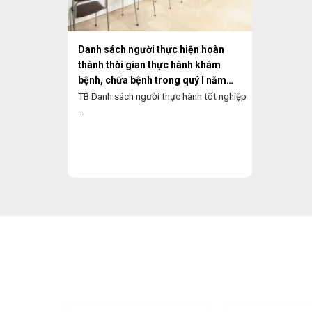
Danh sách người thực hiện hoàn
thành thời gian thực hành khám
bệnh, chữa bệnh trong quý I năm
2026
TB Danh sách người thực hành tốt nghiệp
...
Đặt lịch khám
tại Bệnh Viện Ph
Họ và tên *
Số điện thoại *