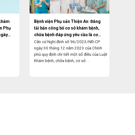
 khám
Bệnh viện Phụ sản Thiện An: Đăng
CHIÊ
ện Phụ
tải bản công bố cơ sở khám bệnh,
HÀNH
ngày
chữa bệnh đáp ứng yêu cầu là cơ
NỘI 
sở hướng dẫn thực hành
Căn cứ Nghị định số 96/2023/NĐ-CP
Nhằm 
ngày 30 tháng 12 năm 2023 của Chính
năng 
phủ quy định chi tiết một số điều của Luật
Trung
Khám bệnh, chữa bệnh, cơ sở ...
học Bệ