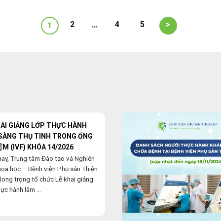
2
…
4
5
>
1
HAI GIẢNG LỚP THỰC HÀNH
SÀNG THỤ TINH TRONG ỐNG
ỆM (IVF) KHÓA 14/2026
nay, Trung tâm Đào tạo và Nghiên
hoa học – Bệnh viện Phụ sản Thiện
long trọng tổ chức Lễ khai giảng
ực hành lâm ...