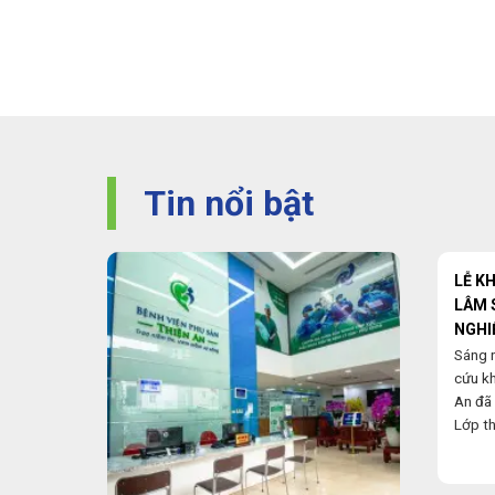
Tin nổi bật
LỄ K
LÂM 
NGHI
Sáng 
cứu k
An đã 
Lớp th