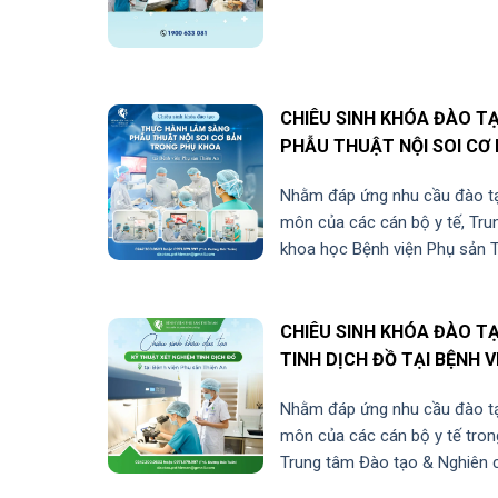
CHIÊU SINH KHÓA ĐÀO T
PHẪU THUẬT NỘI SOI CƠ
Nhằm đáp ứng nhu cầu đào tạ
môn của các cán bộ y tế, Tru
khoa học Bệnh viện Phụ sản Th
CHIÊU SINH KHÓA ĐÀO T
TINH DỊCH ĐỒ TẠI BỆNH 
Nhằm đáp ứng nhu cầu đào tạ
môn của các cán bộ y tế trong
Trung tâm Đào tạo & Nghiên c