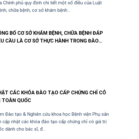
 Chính phủ quy định chi tiết một số điều của Luật
nh, chữa bệnh, cơ sở khám bệnh...
ÔNG BỐ CƠ SỞ KHÁM BỆNH, CHỮA BỆNH ĐÁP
ÊU CẦU LÀ CƠ SỞ THỰC HÀNH TRONG ĐÀO
HỐI NGÀNH SỨC KHỎE
HẬT CÁC KHÓA ĐÀO TẠO CẤP CHỨNG CHỈ CÓ
RỊ TOÀN QUỐC
âm Đào tạo & Nghiên cứu khoa học Bệnh viện Phụ sản
 cập nhật các khóa đào tạo cấp chứng chỉ có giá trị
c dành cho bác sĩ, đ...