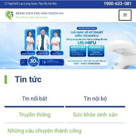
Skip
1900-633-081
27 Ngõ 603 Lạc Long Quân, Tây Hồ, Hà Nội
to
content
Tin tức
Tin nổi bật
Tin nội bộ
Truyền thông
Sức khỏe sinh sản
Những câu chuyện thành công