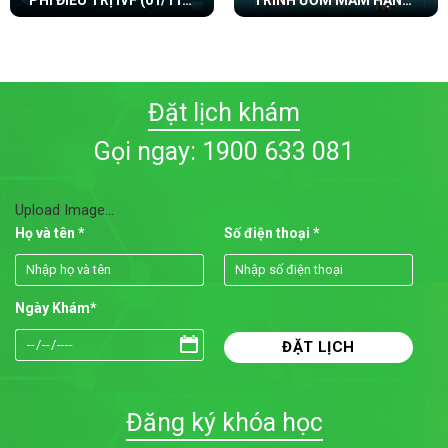
PHÍ ĐIỀU TRỊ IVF (01/11 –
TRÌNH ƯƠM MẦM HẠNH
30/11/2025)
PHÚC TẠI IVF THIỆN AN
Đặt lịch khám
Gọi ngay: 1900 633 081
Upload Image...
Họ và tên *
Số điện thoại *
Ngày Khám*
Đăng ký khóa học