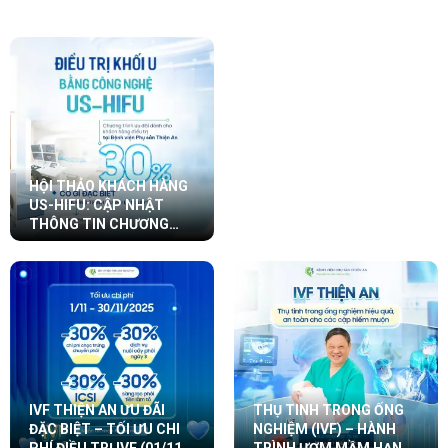
LỄ KHAI GIẢNG LỚP
THỰC HÀNH LÂM SÀNG
THỤ TINH TRONG ỐNG
NGHIỆM (IVF) KHÓA
14/2026
HỘI THẢO KHÁCH HÀNG
US-HIFU: CẬP NHẬT
THÔNG TIN CHƯƠNG
TRÌNH VÀ ƯU ĐÃI
IVF THIỆN AN ƯU ĐÃI
THỤ TINH TRONG ỐNG
ĐẶC BIỆT – TỐI ƯU CHI
NGHIỆM (IVF) – HÀNH