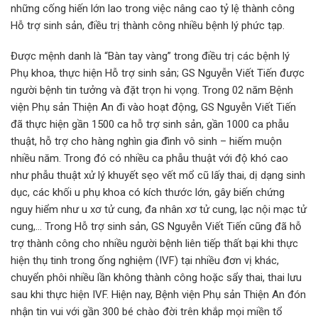
những cống hiến lớn lao trong việc nâng cao tỷ lệ thành công
Hỗ trợ sinh sản, điều trị thành công nhiều bệnh lý phức tạp.
Được mệnh danh là “Bàn tay vàng” trong điều trị các bệnh lý
Phụ khoa, thực hiện Hỗ trợ sinh sản; GS Nguyễn Viết Tiến được
người bệnh tin tưởng và đặt trọn hi vọng. Trong 02 năm Bệnh
viện Phụ sản Thiện An đi vào hoạt động, GS Nguyễn Viết Tiến
đã thực hiện gần 1500 ca hỗ trợ sinh sản, gần 1000 ca phẫu
thuật, hỗ trợ cho hàng nghìn gia đình vô sinh – hiếm muộn
nhiều năm. Trong đó có nhiều ca phẫu thuật với độ khó cao
như phẫu thuật xử lý khuyết sẹo vết mổ cũ lấy thai, dị dạng sinh
dục, các khối u phụ khoa có kích thước lớn, gây biến chứng
nguy hiểm như u xơ tử cung, đa nhân xơ tử cung, lạc nội mạc tử
cung,… Trong Hỗ trợ sinh sản, GS Nguyễn Viết Tiến cũng đã hỗ
trợ thành công cho nhiều người bệnh liên tiếp thất bại khi thực
hiện thụ tinh trong ống nghiệm (IVF) tại nhiều đơn vị khác,
chuyển phôi nhiều lần không thành công hoặc sẩy thai, thai lưu
sau khi thực hiện IVF. Hiện nay, Bệnh viện Phụ sản Thiện An đón
nhận tin vui với gần 300 bé chào đời trên khắp mọi miền tổ