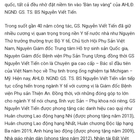
quốc, tất cả đều nhờ đặt niềm tin vào ‘Bàn tay vàng” của AHLĐ.
NGND. GS. TS. BS Nguyễn Viết Tiến.
Trong suốt gần 40 năm công tác, GS. Nguyễn Viết Tiến đã giữ
nhiều cương vị quan trọng trong nền Y tế nước nhà như Nguyên
Thứ trưởng thường trực Bộ Y tế, Chủ tịch Hội Phụ Sản Việt
Nam, Nguyên Giám đốc Trung tâm Hỗ trợ sinh sản Quốc gia,
Nguyên Giám đốc Bệnh viện Phụ Sản Trung Ương; đồng thời GS
Nguyễn Viết Tiến còn là Chuyên gia cao cấp – Bác sĩ đầu tiên
của Việt Nam học về Thụ tinh trong ống nghiệm tại Michigan –
Mỹ. Hiện nay, AHLĐ. NGND. GS. TS. BS Nguyễn Viết Tiến vẫn tiếp
tục cống hiến trong ngành Y tế với cương vị là Giám đốc Bệnh
viện Phụ sản Thiện An. Đồng thời, với những đóng góp to lớn
cho ngành Y tế nói chung, lĩnh vực Sản – Phụ khoa nói riêng; GS
Nguyễn Viết Tiến được phong tặng các danh hiệu cao quý như
Huân chương Lao động hạng Nhì (được phong tặng năm 2013),
Huân chương Lao động hạng Nhất, Huân chương Độc lập hạng
Ba năm 2019, Anh hùng lao động (được phong tặng năm 2009),
Nhà giáo nhân dân (phong tặng năm 2012), Nhân tài Đất Việt