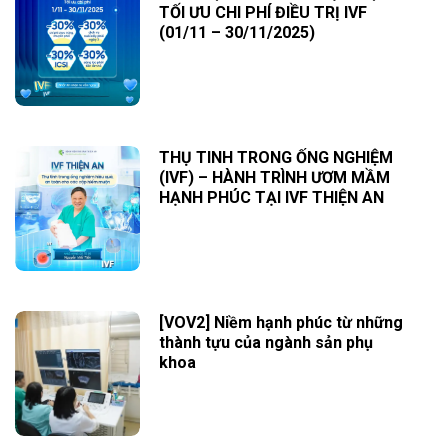
TỐI ƯU CHI PHÍ ĐIỀU TRỊ IVF
(01/11 – 30/11/2025)
THỤ TINH TRONG ỐNG NGHIỆM
(IVF) – HÀNH TRÌNH ƯƠM MẦM
HẠNH PHÚC TẠI IVF THIỆN AN
[VOV2] Niềm hạnh phúc từ những
thành tựu của ngành sản phụ
khoa