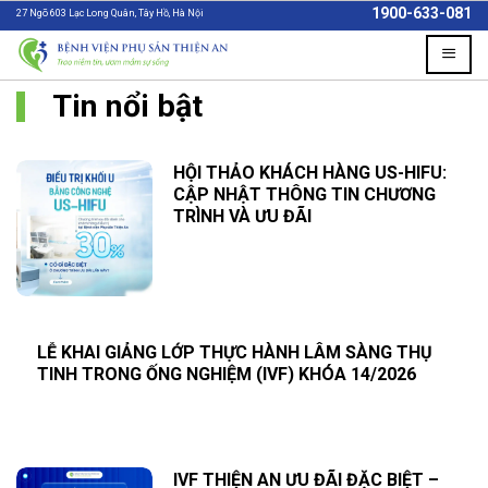
Skip
1900-633-081
27 Ngõ 603 Lạc Long Quân, Tây Hồ, Hà Nội
to
content
Tin nổi bật
HỘI THẢO KHÁCH HÀNG US-HIFU:
CẬP NHẬT THÔNG TIN CHƯƠNG
TRÌNH VÀ ƯU ĐÃI
LỄ KHAI GIẢNG LỚP THỰC HÀNH LÂM SÀNG THỤ
TINH TRONG ỐNG NGHIỆM (IVF) KHÓA 14/2026
IVF THIỆN AN ƯU ĐÃI ĐẶC BIỆT –