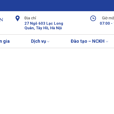
Địa chỉ
Giờ mở
27 Ngõ 603 Lạc Long
07:00 -
Quân, Tây Hồ, Hà Nội
n gia
Dịch vụ
Đào tạo – NCKH