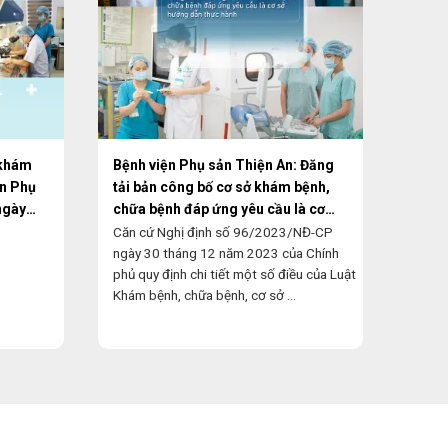
 khám
Bệnh viện Phụ sản Thiện An: Đăng
CHIÊ
ện Phụ
tải bản công bố cơ sở khám bệnh,
HÀNH
ngày
chữa bệnh đáp ứng yêu cầu là cơ
NỘI 
sở hướng dẫn thực hành
Căn cứ Nghị định số 96/2023/NĐ-CP
Nhằm 
ngày 30 tháng 12 năm 2023 của Chính
năng 
phủ quy định chi tiết một số điều của Luật
Trung
Khám bệnh, chữa bệnh, cơ sở ...
học Bệ