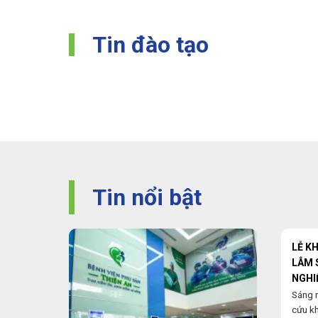
Tin đào tạo
Tin nổi bật
LỄ K
LÂM 
NGHI
Sáng 
cứu k