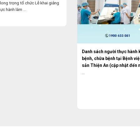
long trọng tổ chức Lễ khai giảng
ực hành lâm ...
Danh sách người thực hành
bệnh, chữa bệnh tại Bệnh vi
sản Thiện An (cập nhật đến 
18/11/2024)
...