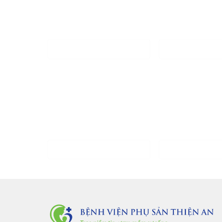
Đặt lịch khám
tại Bệnh Viện Ph
Họ và tên *
Số điện thoại *
Đăng ký khóa học
tại Bệnh Việ
Họ và tên *
Số điện thoại *