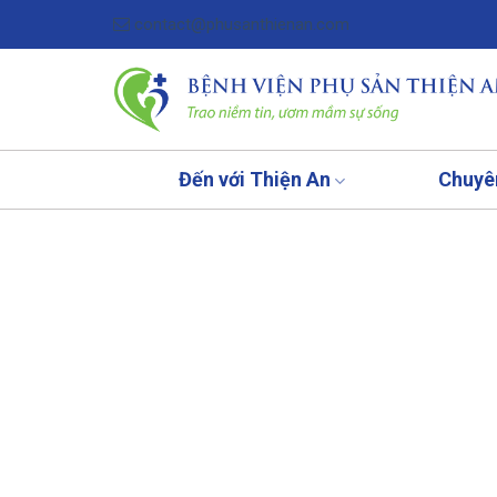
Skip
contact@phusanthienan.com
to
content
Đến với Thiện An
Chuyê