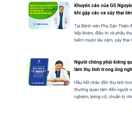
Khuyến cáo của GS Nguyễn 
khi gặp các ca sảy thai li
nhân
Tại Bệnh viện Phụ Sản Thiện 
tiếp khám, điều trị và phẫu th
hiếm muộn lâu năm, sảy thai li
Người chồng phải kiêng qu
làm thụ tinh trong ống n
Hầu hết nhắc đến thụ tinh tr
thường quan tâm đến người vợ
nghiệm, kiêng cữ, chuẩn bị nh