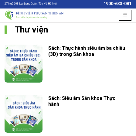
Skip
1900-633-081
27 Ngõ 603 Lạc Long Quân, Tây Hồ, Hà Nội
to
content
Thư viện
Sách: Thực hành siêu âm ba chiều
(3D) trong Sản khoa
Sách: Siêu âm Sản khoa Thực
hành