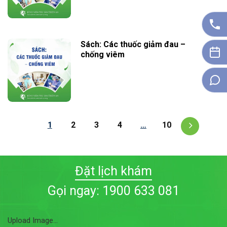
Sách: Các thuốc giảm đau –
chống viêm
1
2
3
4
…
10
Đặt lịch khám
Gọi ngay: 1900 633 081
Upload Image...